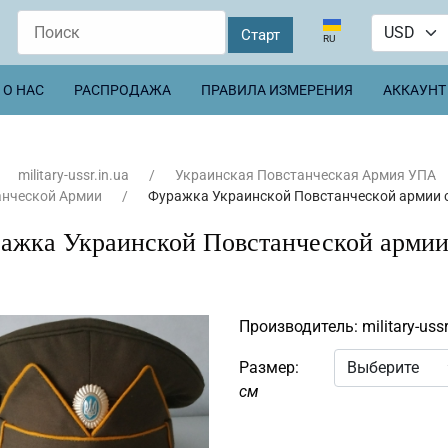
Выберите язык
RU
О НАС
РАСПРОДАЖА
ПРАВИЛА ИЗМЕРЕНИЯ
АККАУНТ
military-ussr.in.ua
Украинская Повстанческая Армия УПА
анческой Армии
Фуражка Украинской Повстанческой армии с
ажка Украинской Повстанческой армии
Производитель:
military-ussr
Размер:
см