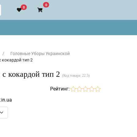
В корзину
0
0
Головные Уборы Украинской
 кокардой тип 2
 с кокардой тип 2
(Код товара:
22.5
)
Рейтинг:
.in.ua