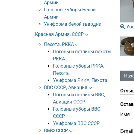
Армии
Головные уборы Белой
Армии
Униформа белой гвардии
Уве
Красная Армия, СССР
Пехота, РККА
Погоны и петлицы пехоты
РККА
Головные уборы РККА,
Пехота
Униформа РККА, Пехота
ВВС СССР, Авиация
Отзы
Погоны и петлицы ВВС,
Авиация СССР
Остав
Головные уборы ВВС
Имя
СССР
Униформа ВВС СССР
ВМФ СССР
E-mail