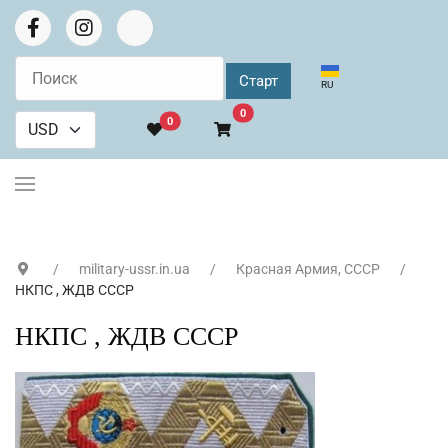
Выберите язык
RU
В корзину
0
0
military-ussr.in.ua
Красная Армия, СССР
НКПС , ЖДВ СССР
НКПС , ЖДВ СССР