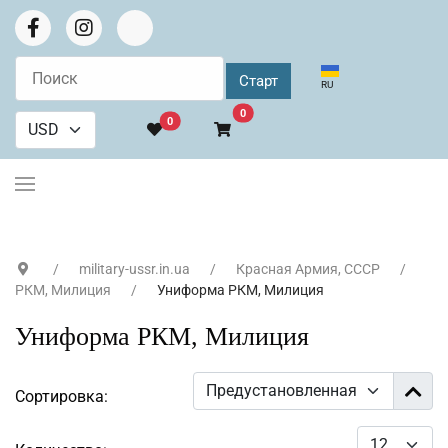
Выберите язык
RU
В корзину
0
0
military-ussr.in.ua
Красная Армия, СССР
РКМ, Милиция
Униформа РКМ, Милиция
Униформа РКМ, Милиция
Сортировка: