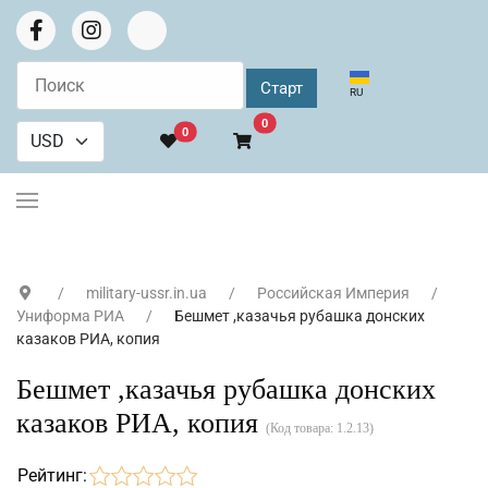
Выберите язык
RU
В корзину
0
0
military-ussr.in.ua
Российская Империя
Униформа РИА
Бешмет ,казачья рубашка донских
казаков РИА, копия
Бешмет ,казачья рубашка донских
казаков РИА, копия
(Код товара:
1.2.13
)
Рейтинг: