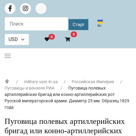
Выберите язык
RU
В корзину
0
0
military-ussr.in.ua
Российская Империя
Пуговицы и вензеля РИА
Пуговица полевых
артиллерийских бригад или конно-артиллерийских рот
Русской императорской армии. Диаметр 23 мм. Образец 1829
года
Пуговица полевых артиллерийских
бригад или конно-артиллерийских