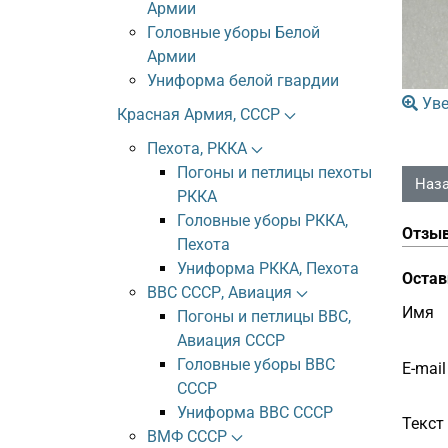
Армии
Головные уборы Белой
Армии
Униформа белой гвардии
Уве
Красная Армия, СССР
Пехота, РККА
Погоны и петлицы пехоты
РККА
Головные уборы РККА,
Отзы
Пехота
Униформа РККА, Пехота
Остав
ВВС СССР, Авиация
Имя
Погоны и петлицы ВВС,
Авиация СССР
Головные уборы ВВС
E-mail
СССР
Униформа ВВС СССР
Текст
ВМФ СССР