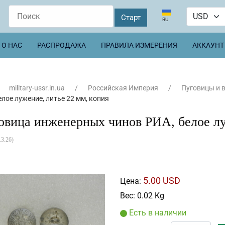
Выберите язык
RU
О НАС
РАСПРОДАЖА
ПРАВИЛА ИЗМЕРЕНИЯ
АККАУНТ
military-ussr.in.ua
Российская Империя
Пуговицы и 
елое лужение, литье 22 мм, копия
овица инженерных чинов РИА, белое лу
.3.26
)
5.00 USD
Цена:
Вес:
0.02 Kg
Есть в наличии