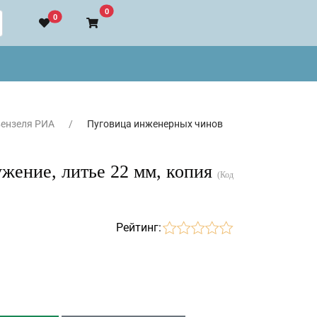
В корзину
0
0
вензеля РИА
Пуговица инженерных чинов
жение, литье 22 мм, копия
(Код
Рейтинг: