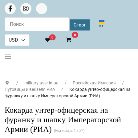
Выберите язык
RU
В корзину
0
0
military-ussr.in.ua
Российская Империя
Пуговицы и вензеля РИА
Кокарда унтер-офицерская на
фуражку и шапку Императорской Армии (РИА)
Кокарда унтер-офицерская на
фуражку и шапку Императорской
Армии (РИА)
(Код товара:
1.3.37
)