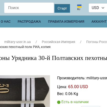
Выберите язык
RU
О НАС
РАСПРОДАЖА
ПРАВИЛА ИЗМЕРЕНИЯ
АККАУНТ
military-ussr.in.ua
Российская Империя
Погоны Росс
ских пехотный полк РИА, копия
оны Урядника 30-й Полтавских пехотн
Производитель:
military-ussr
65.00 USD
Цена:
Вес:
0.06 Kg
Есть в наличии