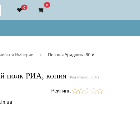
В корзину
0
0
ийской Империи
Погоны Урядника 30-й
ый полк РИА, копия
(Код товара:
1.107
)
Рейтинг:
.in.ua