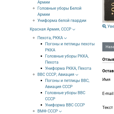
Армии
Головные уборы Белой
Армии
Униформа белой гвардии
Уве
Красная Армия, СССР
Пехота, РККА
Погоны и петлицы пехоты
РККА
Головные уборы РККА,
Отзы
Пехота
Униформа РККА, Пехота
Остав
ВВС СССР, Авиация
Имя
Погоны и петлицы ВВС,
Авиация СССР
Головные уборы ВВС
E-mail
СССР
Униформа ВВС СССР
Текст
ВМФ СССР