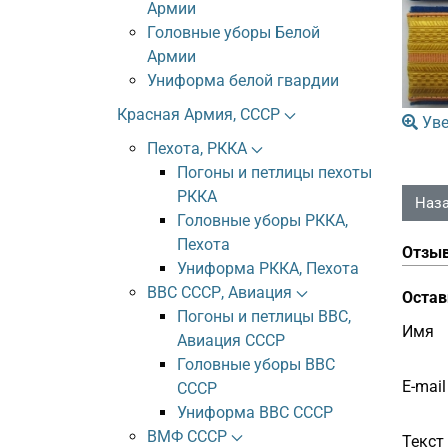
Армии
Головные уборы Белой
Армии
Униформа белой гвардии
Красная Армия, СССР
Уве
Пехота, РККА
Погоны и петлицы пехоты
РККА
Головные уборы РККА,
Пехота
Отзы
Униформа РККА, Пехота
ВВС СССР, Авиация
Остав
Погоны и петлицы ВВС,
Имя
Авиация СССР
Головные уборы ВВС
E-mail
СССР
Униформа ВВС СССР
ВМФ СССР
Текст