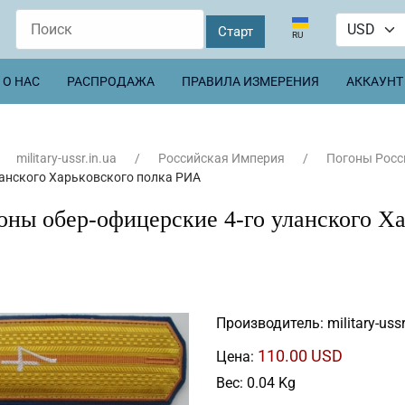
Выберите язык
RU
О НАС
РАСПРОДАЖА
ПРАВИЛА ИЗМЕРЕНИЯ
АККАУНТ
military-ussr.in.ua
Российская Империя
Погоны Росс
ланского Харьковского полка РИА
оны обер-офицерские 4-го уланского Х
Производитель:
military-ussr
110.00 USD
Цена:
Вес:
0.04 Kg