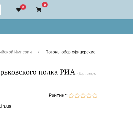
В корзину
0
0
ийской Империи
Погоны обер-офицерские
арьковского полка РИА
(Код товара:
Рейтинг:
.in.ua