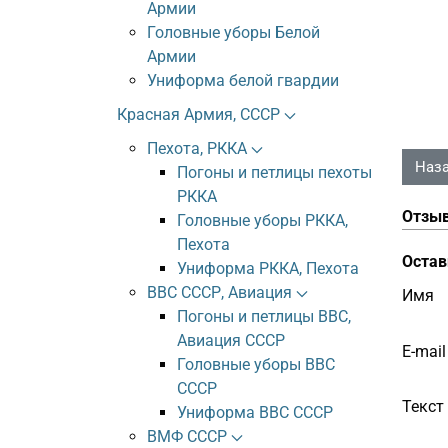
Армии
Головные уборы Белой
Армии
Униформа белой гвардии
Красная Армия, СССР
Пехота, РККА
Погоны и петлицы пехоты
РККА
Отзы
Головные уборы РККА,
Пехота
Остав
Униформа РККА, Пехота
ВВС СССР, Авиация
Имя
Погоны и петлицы ВВС,
Авиация СССР
E-mail
Головные уборы ВВС
СССР
Текст
Униформа ВВС СССР
ВМФ СССР