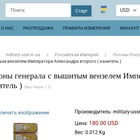
Выберите язык
RU
О НАС
РАСПРОДАЖА
ПРАВИЛА ИЗМЕРЕНИЯ
АККАУНТ
military-ussr.in.ua
Российская Империя
Погоны Росс
м вензелем Императора Александра второго ( канитель )
оны генерала с вышитым вензелем Импе
итель )
(Код товара:
1.1
)
Производитель:
military-ussr
личить изображение
180.00 USD
Цена:
Вес:
0.012 Kg