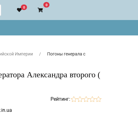
В корзину
0
0
ийской Империи
Погоны генерала с
ратора Александра второго (
Рейтинг:
.in.ua