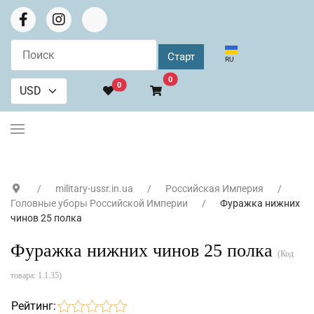
Выберите язык
RU
В корзину
0
0
military-ussr.in.ua
Российская Империя
Головные уборы Российской Империи
Фуражка нижних
чинов 25 полка
Фуражка нижних чинов 25 полка
(Код
товара:
1.1.35
)
Рейтинг: