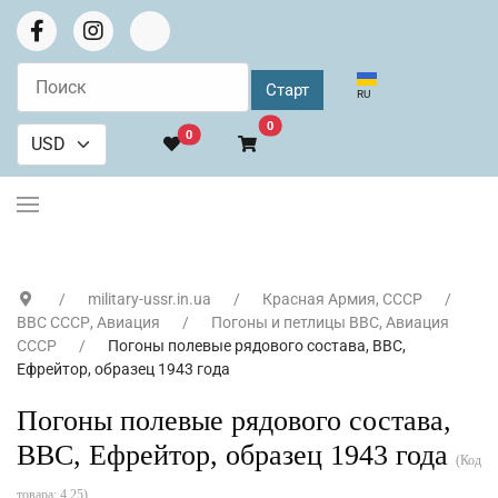
Выберите язык
RU
В корзину
0
0
military-ussr.in.ua
Красная Армия, СССР
ВВС СССР, Авиация
Погоны и петлицы ВВС, Авиация
СССР
Погоны полевые рядового состава, ВВС,
Ефрейтор, образец 1943 года
Погоны полевые рядового состава,
ВВС, Ефрейтор, образец 1943 года
(Код
товара:
4.25
)