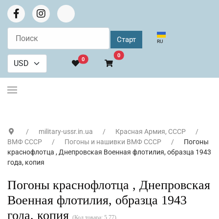
Выберите язык
RU
В корзину
0
0
military-ussr.in.ua
Красная Армия, СССР
ВМФ СССР
Погоны и нашивки ВМФ СССР
Погоны
краснофлотца , Днепровская Военная флотилия, образца 1943
года, копия
Погоны краснофлотца , Днепровская
Военная флотилия, образца 1943
года, копия
(Код товара:
5.77
)