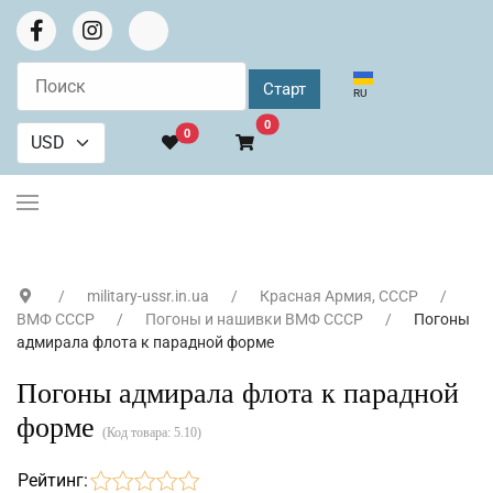
Выберите язык
RU
В корзину
0
0
military-ussr.in.ua
Красная Армия, СССР
ВМФ СССР
Погоны и нашивки ВМФ СССР
Погоны
адмирала флота к парадной форме
Погоны адмирала флота к парадной
форме
(Код товара:
5.10
)
Рейтинг: