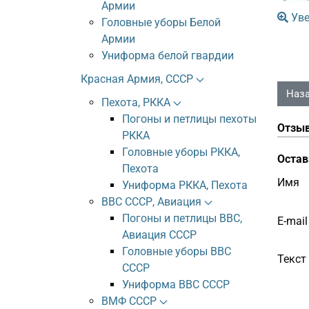
Армии
Уве
Головные уборы Белой
Армии
Униформа белой гвардии
Красная Армия, СССР
Пехота, РККА
Погоны и петлицы пехоты
Отзы
РККА
Головные уборы РККА,
Остав
Пехота
Имя
Униформа РККА, Пехота
ВВС СССР, Авиация
Погоны и петлицы ВВС,
E-mail
Авиация СССР
Головные уборы ВВС
Текст
СССР
Униформа ВВС СССР
ВМФ СССР