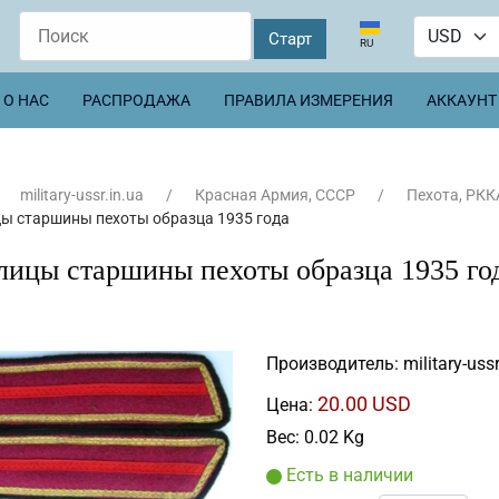
Выберите язык
RU
О НАС
РАСПРОДАЖА
ПРАВИЛА ИЗМЕРЕНИЯ
АККАУНТ
military-ussr.in.ua
Красная Армия, СССР
Пехота, РКК
ы старшины пехоты образца 1935 года
лицы старшины пехоты образца 1935 го
Производитель:
military-ussr
20.00 USD
Цена:
Вес:
0.02 Kg
Есть в наличии