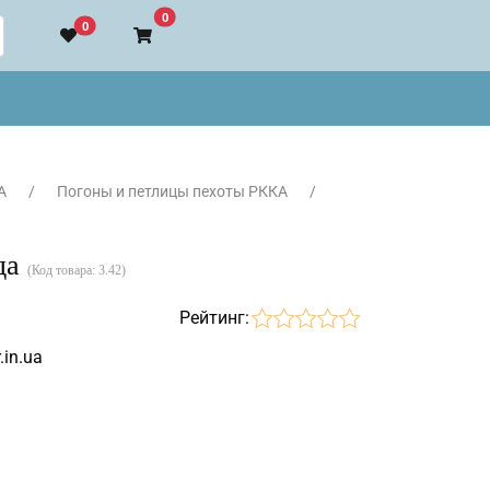
В корзину
0
0
А
Погоны и петлицы пехоты РККА
да
(Код товара:
3.42
)
Рейтинг:
.in.ua