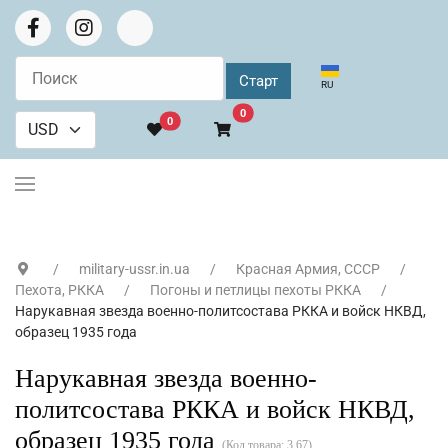
Выберите язык
RU
В корзину
0
0
military-ussr.in.ua
Красная Армия, СССР
Пехота, РККА
Погоны и петлицы пехоты РККА
Нарукавная звезда военно-политсостава РККА и войск НКВД,
образец 1935 года
Нарукавная звезда военно-
политсостава РККА и войск НКВД,
образец 1935 года
(Код товара:
3.67
)