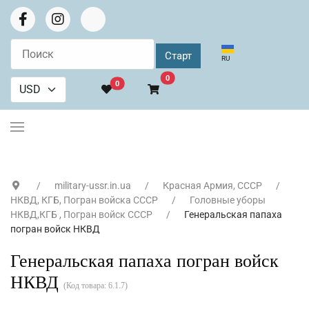
Выберите язык
RU
В корзину
0
0
military-ussr.in.ua
Красная Армия, СССР
НКВД, КГБ, Погран войска СССР
Головные уборы
НКВД,КГБ , Погран войск СССР
Генеральская папаха
погран войск НКВД
Генеральская папаха погран войск
НКВД
(Код товара:
6.1.7
)