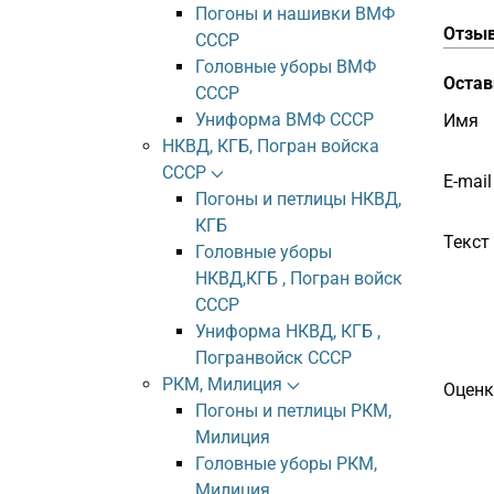
Погоны и нашивки ВМФ
Отзы
СССР
Головные уборы ВМФ
Остав
СССР
Униформа ВМФ СССР
Имя
НКВД, КГБ, Погран войска
СССР
E-mail
Погоны и петлицы НКВД,
КГБ
Текст
Головные уборы
НКВД,КГБ , Погран войск
СССР
Униформа НКВД, КГБ ,
Погранвойск СССР
РКМ, Милиция
Оценк
Погоны и петлицы РКМ,
Милиция
Головные уборы РКМ,
Милиция