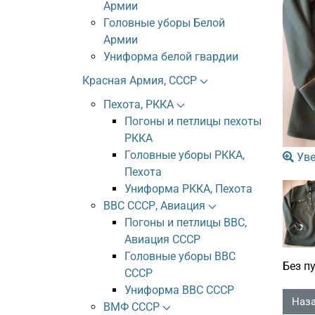
Армии
Головные уборы Белой
Армии
Униформа белой гвардии
Красная Армия, СССР
Пехота, РККА
Погоны и петлицы пехоты
РККА
Головные уборы РККА,
Уве
Пехота
Униформа РККА, Пехота
ВВС СССР, Авиация
Погоны и петлицы ВВС,
Авиация СССР
Головные уборы ВВС
Без п
СССР
Униформа ВВС СССР
ВМФ СССР