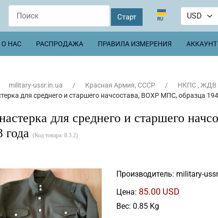
Выберите язык
RU
О НАС
РАСПРОДАЖА
ПРАВИЛА ИЗМЕРЕНИЯ
АККАУНТ
military-ussr.in.ua
Красная Армия, СССР
НКПС , ЖДВ
терка для среднего и старшего начсостава, ВОХР МПС, образца 194
настерка для среднего и старшего нач
8 года
(Код товара:
8.3.2
)
Производитель:
military-ussr
85.00 USD
Цена:
Вес:
0.85 Kg