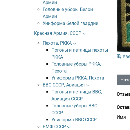
Армии
Головные уборы Белой
Армии
Униформа белой гвардии
Красная Армия, СССР
Пехота, РККА
Погоны и петлицы пехоты
Уве
РККА
Головные уборы РККА,
Пехота
Униформа РККА, Пехота
ВВС СССР, Авиация
Погоны и петлицы ВВС,
Отзы
Авиация СССР
Головные уборы ВВС
Остав
СССР
Имя
Униформа ВВС СССР
ВМФ СССР