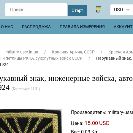
Выберите язык
RU
О НАС
РАСПРОДАЖА
ПРАВИЛА ИЗМЕРЕНИЯ
АККАУНТ
military-ussr.in.ua
Красная Армия, СССР
Красная Арм
 и петлицы РККА, сухопутных войск СССР
Нарукавный знак,
1924
укавный знак, инженерные войска, авт
924
(Код товара:
11.31
)
Производитель:
military-ussr
15.00 USD
Цена:
Вес:
0.03 Kg