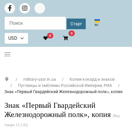
Выберите язык
RU
В корзину
0
0
military-ussr.in.ua
Копии кокард и знаков
Пуговицы и эмблемы Российской Империи, РИА
Знак «Первый Гвардейский Железнодорожный полк», копия
Знак «Первый Гвардейский
Железнодорожный полк», копия
(Код
товара:
15.2.43
)