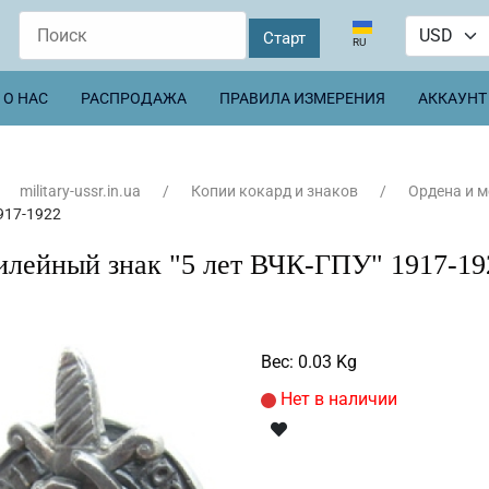
Выберите язык
RU
О НАС
РАСПРОДАЖА
ПРАВИЛА ИЗМЕРЕНИЯ
АККАУНТ
military-ussr.in.ua
Копии кокард и знаков
Ордена и 
917-1922
лейный знак "5 лет ВЧК-ГПУ" 1917-1
Вес:
0.03 Kg
Нет в наличии