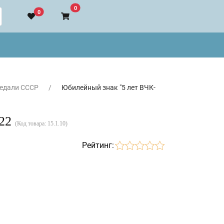
В корзину
0
0
медали СССР
Юбилейный знак "5 лет ВЧК-
922
(Код товара:
15.1.10
)
Рейтинг: