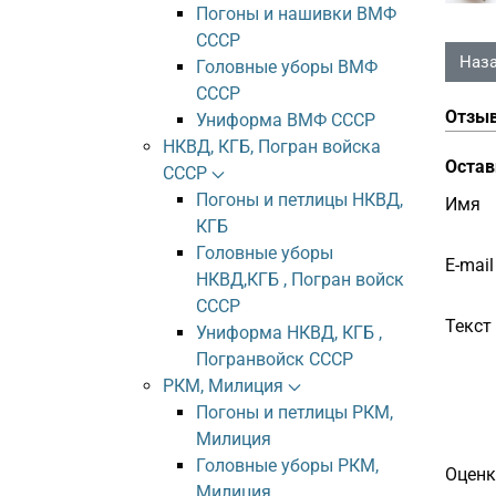
Погоны и нашивки ВМФ
СССР
Головные уборы ВМФ
СССР
Отзы
Униформа ВМФ СССР
НКВД, КГБ, Погран войска
Остав
СССР
Погоны и петлицы НКВД,
Имя
КГБ
Головные уборы
E-mail
НКВД,КГБ , Погран войск
СССР
Текст
Униформа НКВД, КГБ ,
Погранвойск СССР
РКМ, Милиция
Погоны и петлицы РКМ,
Милиция
Головные уборы РКМ,
Оценк
Милиция