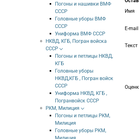
Остав
Погоны и нашивки ВМФ
Имя
СССР
Головные уборы ВМФ
СССР
E-mail
Униформа ВМФ СССР
НКВД, КГБ, Погран войска
Текст
СССР
Погоны и петлицы НКВД,
КГБ
Головные уборы
НКВД,КГБ , Погран войск
СССР
Оценк
Униформа НКВД, КГБ ,
Погранвойск СССР
РКМ, Милиция
Погоны и петлицы РКМ,
Милиция
Головные уборы РКМ,
Милиция