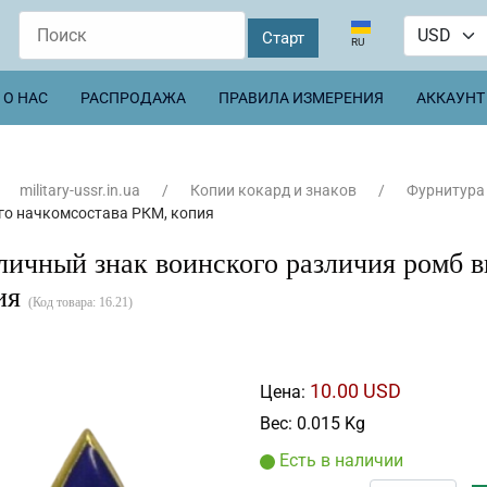
Выберите язык
RU
О НАС
РАСПРОДАЖА
ПРАВИЛА ИЗМЕРЕНИЯ
АККАУНТ
military-ussr.in.ua
Копии кокард и знаков
Фурнитура
о начкомсостава РКМ, копия
личный знак воинского различия ромб 
ия
(Код товара:
16.21
)
10.00 USD
Цена:
Вес:
0.015 Kg
Есть в наличии