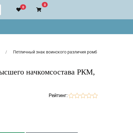
В корзину
0
0
Петличный знак воинского различия ромб
высшего начкомсостава РКМ,
Рейтинг: