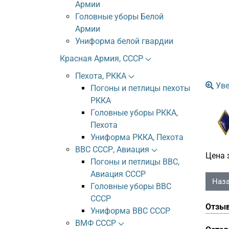
Армии
Головные уборы Белой
Армии
Униформа белой гвардии
Красная Армия, СССР
Пехота, РККА
Уве
Погоны и петлицы пехоты
РККА
Головные уборы РККА,
Пехота
Униформа РККА, Пехота
ВВС СССР, Авиация
Цена 
Погоны и петлицы ВВС,
Авиация СССР
Головные уборы ВВС
СССР
Отзы
Униформа ВВС СССР
ВМФ СССР