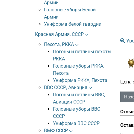
Армии
Головные уборы Белой
Армии
Униформа белой гвардии
Красная Армия, СССР
Уве
Пехота, РККА
Погоны и петлицы пехоты
РККА
Головные уборы РККА,
Пехота
Униформа РККА, Пехота
Цена 
ВВС СССР, Авиация
Погоны и петлицы ВВС,
Авиация СССР
Головные уборы ВВС
Отзы
СССР
Униформа ВВС СССР
Остав
ВМФ СССР