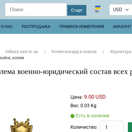
Выберите язык
RU
О НАС
РАСПРОДАЖА
ПРАВИЛА ИЗМЕРЕНИЯ
АККАУНТ
military-ussr.in.ua
Копии кокард и знаков
Фурнитура
войск, копия
лема военно-юридический состав всех 
9.00 USD
Цена:
Вес:
0.03 Kg
Есть в наличии
Количество: