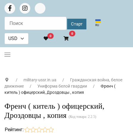
Выберите язык
RU
В корзину
0
0
military-ussr.in.ua
Гражданская война, белое
движение
Униформа белой гвардии
Френч (
китель ) офицерский, Дроздовцы , копия
Френч ( китель ) офицерский,
Дроздовцы , копия
(Код товара:
2.2.5
)
Рейтинг: