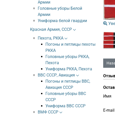
Армии
Головные уборы Белой
Армии
Униформа белой гвардии
Уве
Красная Армия, СССР
Пехота, РККА
Погоны и петлицы пехоты
РККА
Головные уборы РККА,
Пехота
Униформа РККА, Пехота
ВВС СССР, Авиация
Отзы
Погоны и петлицы ВВС,
Остав
Авиация СССР
Головные уборы ВВС
Имя
СССР
Униформа ВВС СССР
E-mail
ВМФ СССР