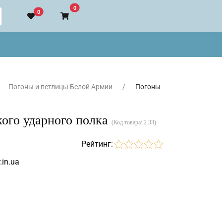
В корзину
0
0
Погоны и петлицы Белой Армии
Погоны
ого ударного полка
(Код товара:
2.33
)
Рейтинг:
.in.ua