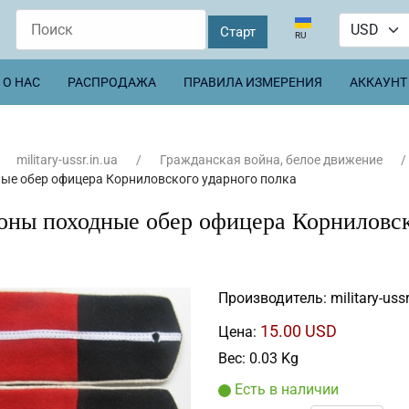
Выберите язык
RU
О НАС
РАСПРОДАЖА
ПРАВИЛА ИЗМЕРЕНИЯ
АККАУНТ
military-ussr.in.ua
Гражданская война, белое движение
ые обер офицера Корниловского ударного полка
оны походные обер офицера Корниловск
Производитель:
military-ussr
15.00 USD
Цена:
Вес:
0.03 Kg
Есть в наличии