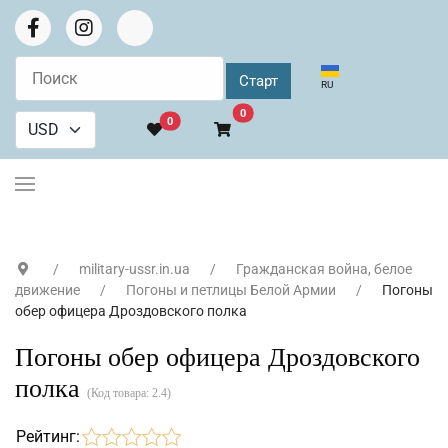
Выберите язык
RU
В корзину
0
0
military-ussr.in.ua
Гражданская война, белое
движение
Погоны и петлицы Белой Армии
Погоны
обер офицера Дроздовcкого полка
Погоны обер офицера Дроздовcкого
полка
(Код товара:
2.4
)
Рейтинг: