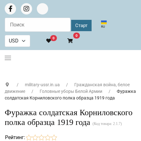
Выберите язык
RU
В корзину
0
0
military-ussr.in.ua
Гражданская война, белое
движение
Головные уборы Белой Армии
Фуражка
солдатская Корниловского полка образца 1919 года
Фуражка солдатская Корниловского
полка образца 1919 года
(Код товара:
2.1.7
)
Рейтинг: