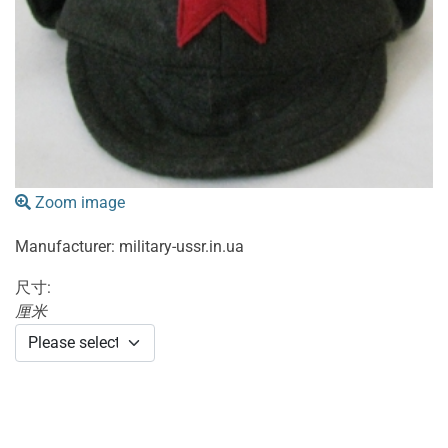
Zoom image
Manufacturer:
military-ussr.in.ua
尺寸:
厘米