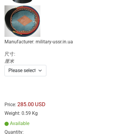
Manufacturer:
military-ussr.in.ua
尺寸:
厘米
285.00 USD
Price:
Weight:
0.59 Kg
Available
Quantity: