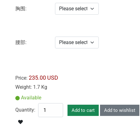
胸围:
腰部:
235.00 USD
Price:
Weight:
1.7 Kg
Available
Quantity: