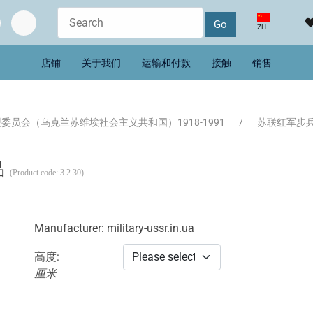
选择你的语音
ZH
店铺
关于我们
运输和付款
接触
销售
委员会（乌克兰苏维埃社会主义共和国）1918-1991
苏联红军步兵 1
品
(Product code:
3.2.30
)
Manufacturer:
military-ussr.in.ua
高度:
厘米