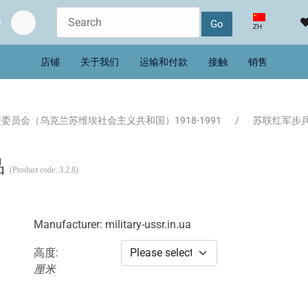
选择你的语音
ZH
店铺
关于我们
运输和付款
接触
销售
委员会（乌克兰苏维埃社会主义共和国）1918-1991
苏联红军步兵 1
品
(Product code:
3.2.8
)
Manufacturer:
military-ussr.in.ua
高度:
厘米