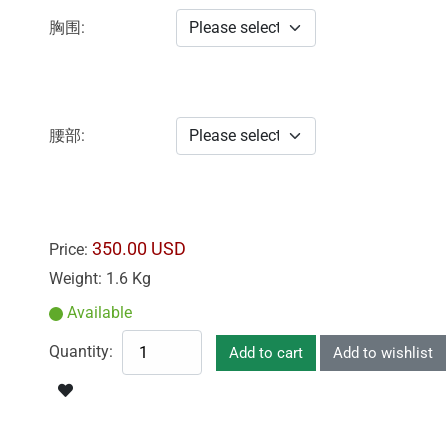
胸围:
腰部:
350.00 USD
Price:
Weight:
1.6 Kg
Available
Quantity: