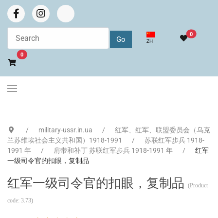
0
选择你的语音
ZH
Go to cart
0
military-ussr.in.ua
红军、红军、联盟委员会（乌克
兰苏维埃社会主义共和国）1918-1991
苏联红军步兵 1918-
1991 年
肩带和补丁 苏联红军步兵 1918-1991 年
红军
一级司令官的扣眼，复制品
红军一级司令官的扣眼，复制品
(Product
code:
3.73
)