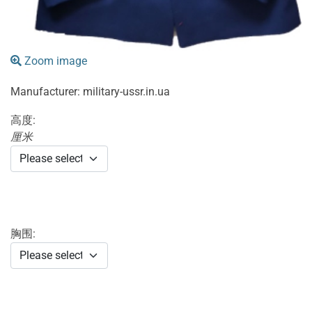
Zoom image
Manufacturer:
military-ussr.in.ua
高度:
厘米
胸围: