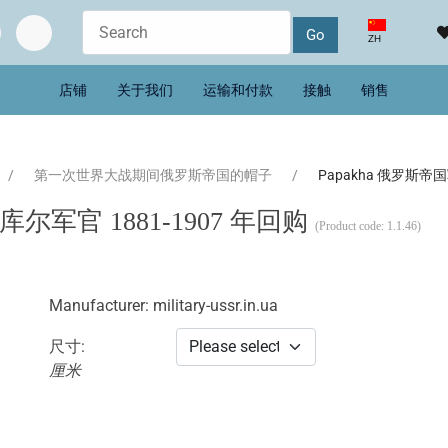
选择你的语音
ZH
店铺
关于我们
运输和付款
接触
销售
第一次世界大战期间俄罗斯帝国的帽子
Papakha 俄罗斯帝
库尔军官 1881-1907 年回购
(Product code:
1.1.46
)
Manufacturer:
military-ussr.in.ua
尺寸:
厘米