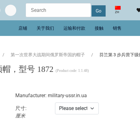
选择你的语音
ZH
店铺
关于我们
运输和付款
接触
销售
第一次世界大战期间俄罗斯帝国的帽子
芬兰第 3 步兵营下级
帽，型号 1872
(Product code:
1.1.48
)
Manufacturer:
military-ussr.in.ua
尺寸:
厘米