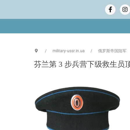
military-ussr.in.ua
俄罗斯帝国陆军
芬兰第 3 步兵营下级救生员顶