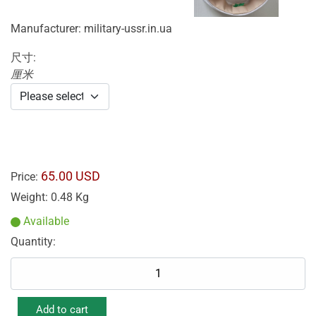
Manufacturer:
military-ussr.in.ua
尺寸:
厘米
65.00 USD
Price:
Weight:
0.48 Kg
Available
Quantity: