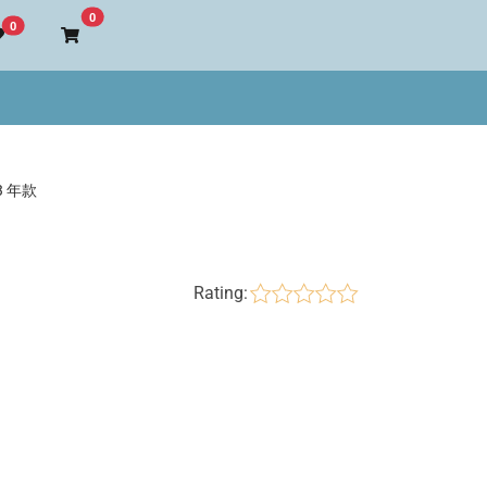
Go to cart
0
0
 年款
Rating: