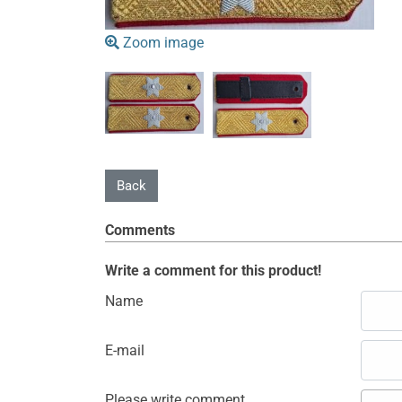
Zoom image
Comments
Write a comment for this product!
Name
E-mail
Please write comment