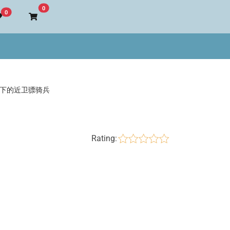
Go to cart
0
0
下的近卫骠骑兵
Rating: