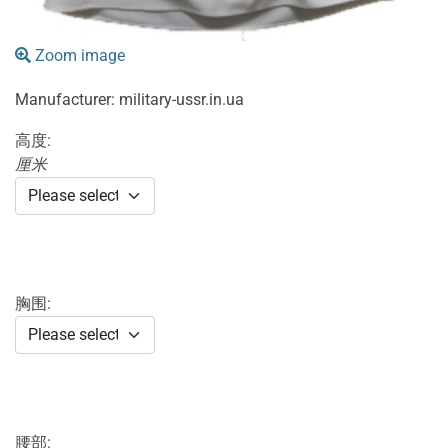
Zoom image
Manufacturer:
military-ussr.in.ua
高度:
厘米
胸围:
腰部: