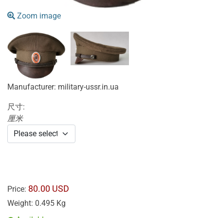
Zoom image
Manufacturer:
military-ussr.in.ua
尺寸:
厘米
80.00 USD
Price:
Weight:
0.495 Kg