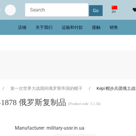
选择你的语音
ZH
店铺
关于我们
运输和付款
接触
销售
第一次世界大战期间俄罗斯帝国的帽子
Kepi​​ 帽步兵团俄土
7-1878 俄罗斯复制品
(Product code:
1.1.34
)
Manufacturer:
military-ussr.in.ua